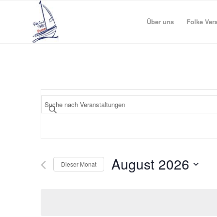
Über uns
Folke Ver
Veranstaltungen
Bitte
Suche
Schlüsselwort
und
eingeben.
Suche
Ansichten,
nach
Navigation
Veranstaltungen
August 2026
Schlüsselwort.
Dieser Monat
Datum
wählen.