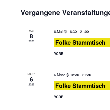
Vergangene Veranstaltung
MAI
8.Mai @ 18:30
-
21:00
8
Folke Stammtisch
2026
YCRE
MÄRZ
6.März @ 18:30
-
21:30
6
Folke Stammtisch
2026
YCRE