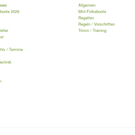
News
Allgemein
boote 2026
Mini-Folkeboote
Regatten
Regeln / Vorschriften
etter
Trimm / Training
or
chiv / Termine
echnik
m