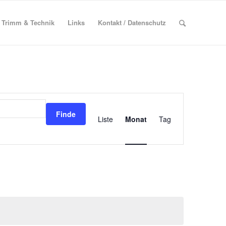
Trimm & Technik
Links
Kontakt / Datenschutz
Veranstaltung
Ansichten-
Finde
Navigation
Liste
Monat
Tag