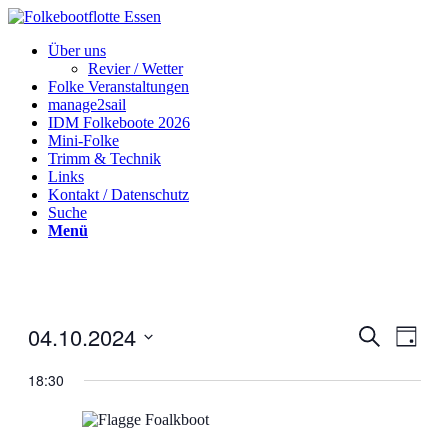
Über uns
Revier / Wetter
Folke Veranstaltungen
manage2sail
IDM Folkeboote 2026
Mini-Folke
Trimm & Technik
Links
Kontakt / Datenschutz
Suche
Menü
04.10.2024
Veranstal
Veran
Suche
Tag
Ansic
Suche
Datum
Navig
wählen.
18:30
und
Ansichten
Navigati