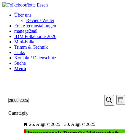
Über uns
Revier / Wetter
Folke Veranstaltungen
manage2sail
IDM Folkeboote 2026
Mini-Folke
Trimm & Technik
Links
Kontakt / Datenschutz
Suche
Menü
Veransta
Vera
29.08.2025
Tag
Ansic
Suche
Datum
Suche
Navi
wählen.
Ganztägig
und
Ansichten
Empfohlen
26. August 2025
-
30. August 2025
Navigati