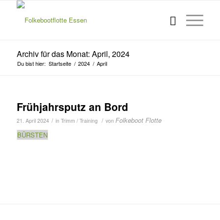
Archiv für das Monat: April, 2024
Du bist hier:
Startseite
/
2024
/
April
Frühjahrsputz an Bord
Folkeboot Flotte
/
/
21. April 2024
in
Trimm / Training
von
BÜRSTEN