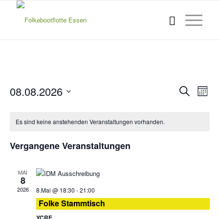
Verans
Ver
08.08.2026
Suche
Monat
Ans
Suche
Datum
Nav
wählen.
und
Es sind keine anstehenden Veranstaltungen vorhanden.
Ansich
Vergangene Veranstaltungen
Naviga
MAI
8
2026
8.Mai @ 18:30
-
21:00
Folke Stammtisch
YCRE