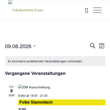
Verans
Ver
09.08.2026
Suche
Monat
Ans
Suche
Datum
Nav
wählen.
und
Es sind keine anstehenden Veranstaltungen vorhanden.
Ansich
Vergangene Veranstaltungen
Naviga
MAI
8
2026
8.Mai @ 18:30
-
21:00
Folke Stammtisch
YCRE