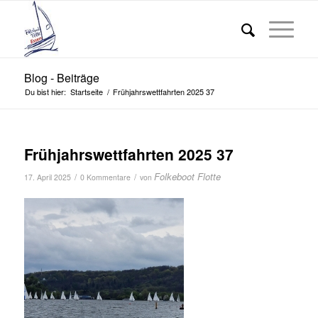
Blog - Beiträge
Du bist hier:
Startseite
/
Frühjahrswettfahrten 2025 37
Frühjahrswettfahrten 2025 37
Folkeboot Flotte
/
/
17. April 2025
0 Kommentare
von