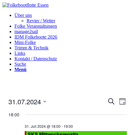
Über uns
Revier / Wetter
Folke Veranstaltungen
manage2sail
IDM Folkeboote 2026
Mini-Folke
Trimm & Technik
Links
Kontakt / Datenschutz
Suche
Menü
31.07.2024
Veranstal
Veran
Suche
Tag
Ansic
Suche
Datum
Navig
wählen.
18:00
und
Ansichten
31. Juli 2024 @ 18:00
-
19:00
Navigati
SKS Mittwochsregatta