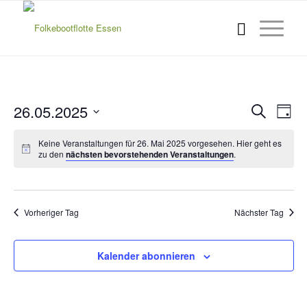
Verans
Ver
26.05.2025
Suche
Tag
Ans
Suche
Datum
Nav
Keine Veranstaltungen für 26. Mai 2025 vorgesehen. Hier geht es
wählen.
und
zu den
nächsten bevorstehenden Veranstaltungen
.
Ansich
Naviga
Vorheriger Tag
Nächster Tag
Kalender abonnieren