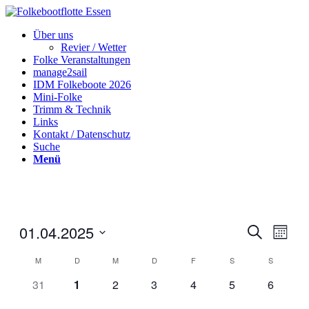
Über uns
Revier / Wetter
Folke Veranstaltungen
manage2sail
IDM Folkeboote 2026
Mini-Folke
Trimm & Technik
Links
Kontakt / Datenschutz
Suche
Menü
01.04.2025
Veranstal
Veran
Suche
Monat
Ansic
Suche
Datum
Navig
Kalender
M
D
M
D
F
S
S
wählen.
und
von
0
0
0
0
0
0
0
31
1
2
3
4
5
6
Ansichten
Veranstaltungen
Veranstaltungen,
Veranstaltungen,
Veranstaltungen,
Veranstaltungen,
Veranstaltungen,
Veranstaltungen
Veransta
Navigati