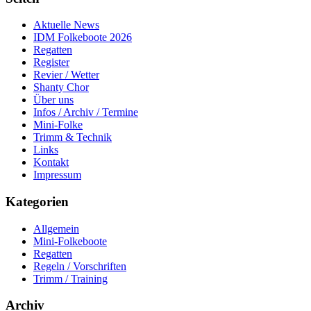
Aktuelle News
IDM Folkeboote 2026
Regatten
Register
Revier / Wetter
Shanty Chor
Über uns
Infos / Archiv / Termine
Mini-Folke
Trimm & Technik
Links
Kontakt
Impressum
Kategorien
Allgemein
Mini-Folkeboote
Regatten
Regeln / Vorschriften
Trimm / Training
Archiv