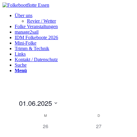
Über uns
Revier / Wetter
Folke Veranstaltungen
manage2sail
IDM Folkeboote 2026
Mini-Folke
Trimm & Technik
Links
Kontakt / Datenschutz
Suche
Menü
01.06.2025
Datum
Kalender
M
D
wählen.
von
0
0
26
27
Veranstaltungen
Veranstaltungen,
Veranstaltungen,