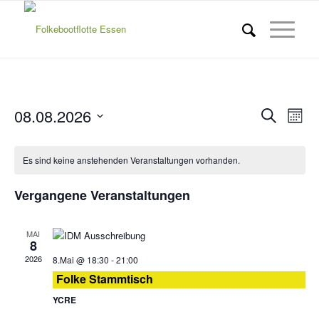
Verans
Ver
08.08.2026
Suche
Monat
Ans
Suche
Datum
Nav
wählen.
und
Es sind keine anstehenden Veranstaltungen vorhanden.
Ansich
Vergangene Veranstaltungen
Naviga
MAI
8
2026
8.Mai @ 18:30
-
21:00
Folke Stammtisch
YCRE