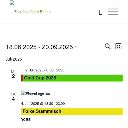
Verans
Ver
18.06.2025
 - 
20.09.2025
Suche
Liste
Ans
Suche
Datum
Nav
Juli 2025
wählen.
und
Ansich
Empfohlen
2. Juli 2025
-
6. Juli 2025
MI.
2
Gold Cup 2025
Naviga
FR.
4
4. Juli 2025 @ 18:30
-
23:00
Folke Stammtisch
YCRE