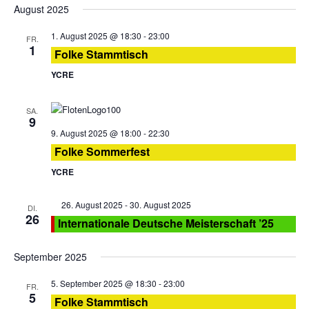
August 2025
1. August 2025 @ 18:30
-
23:00
FR.
1
Folke Stammtisch
YCRE
SA.
9
9. August 2025 @ 18:00
-
22:30
Folke Sommerfest
YCRE
Empfohlen
26. August 2025
-
30. August 2025
DI.
26
Internationale Deutsche Meisterschaft ’25
September 2025
5. September 2025 @ 18:30
-
23:00
FR.
5
Folke Stammtisch