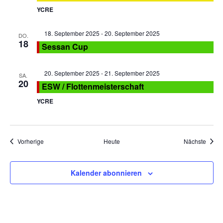
YCRE
Empfohlen
18. September 2025
-
20. September 2025
DO.
18
Sessan Cup
Empfohlen
20. September 2025
-
21. September 2025
SA.
20
ESW / Flottenmeisterschaft
YCRE
Veranstaltungen
Veran
Vorherige
Heute
Nächste
Kalender abonnieren